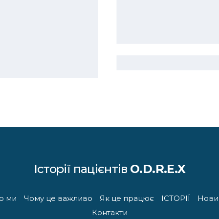
Історії пацієнтів
O.D.R.E.X
о ми
Чому це важливо
Як це працює
ІСТОРІЇ
Нови
Контакти