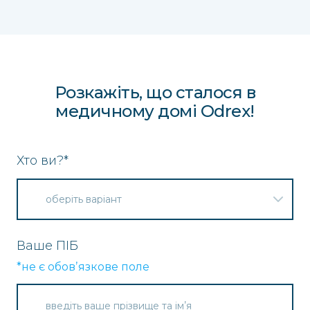
Розкажіть, що сталося в
медичному домі Odrex!
Хто ви?
*
Ваше ПІБ
*не є обовʼязкове поле