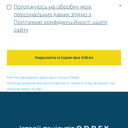
Погоджуюсь на обробку моїх
*
персональних даних згідно з
Політикою конфіденційності цього
сайту
Надіслати історію про Odrex
Ми не передаємо ваші дані клініці Odrex.
Уся інформація використовується лише в тому форматі, на
який ви дали згоду.