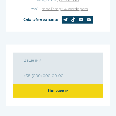
Telegram -
@stopodrex
Email -
moc.liamg%40xerdopots
Слідкуйте за нами:
Відправити