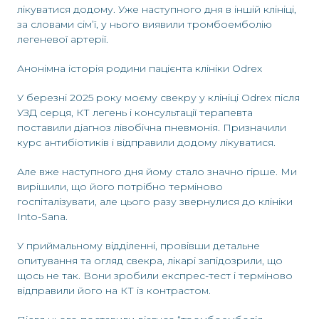
лікуватися додому. Уже наступного дня в іншій клініці,
за словами сім’ї, у нього виявили тромбоемболію
легеневої артерії.
Анонімна історія родини пацієнта клініки Odrex
У березні 2025 року моєму свекру у клініці Odrex після
УЗД серця, КТ легень і консультації терапевта
поставили діагноз лівобічна пневмонія. Призначили
курс антибіотиків і відправили додому лікуватися.
Але вже наступного дня йому стало значно гірше. Ми
вирішили, що його потрібно терміново
госпіталізувати, але цього разу звернулися до клініки
Into-Sana.
У приймальному відділенні, провівши детальне
опитування та огляд свекра, лікарі запідозрили, що
щось не так. Вони зробили експрес-тест і терміново
відправили його на КТ із контрастом.