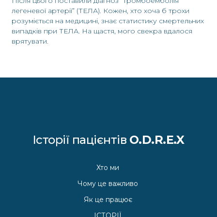
Після цього поставили діагноз “тромбоемболія
легеневої артерії” (ТЕЛА). Кожен, хто хоча б трохи
розуміється на медицині, знає статистику смертельних
випадків при ТЕЛА. На щастя, мого свекра вдалося
врятувати.
Історії пацієнтів
O.D.R.E.X
Хто ми
Чому це важливо
Як це працює
ІСТОРІЇ