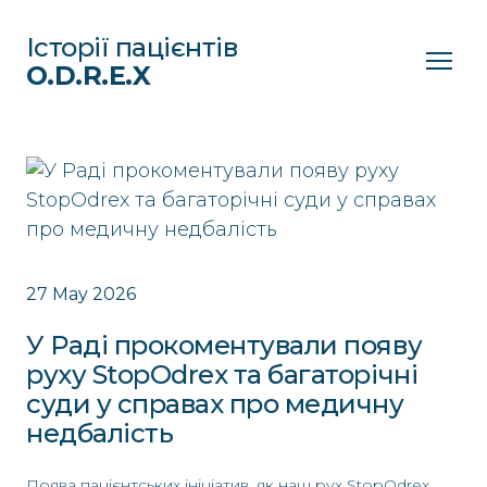
Історії пацієнтів
O.D.R.E.X
27 May 2026
У Раді прокоментували появу
руху StopOdrex та багаторічні
суди у справах про медичну
недбалість
Поява пацієнтських ініціатив, як наш рух StopOdrex,