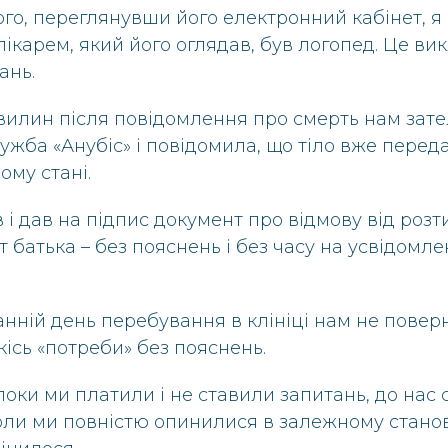
ого, переглянувши його електронний кабінет, я
лікарем, який його оглядав, був логопед. Це в
ань.
хвилин після повідомлення про смерть нам за
ужба «Анубіс» і повідомила, що тіло вже перед
ому стані.
 і дав на підпис документ про відмову від розт
 батька – без пояснень і без часу на усвідомле
анній день перебування в клініці нам не поверн
кісь «потреби» без пояснень.
поки ми платили і не ставили запитань, до нас
оли ми повністю опинилися в залежному стано