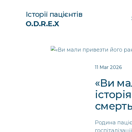
Історії пацієнтів
O.D.R.E.X
11 Mar 2026
«Ви ма
історі
смерть
Родина паціє
госпіталізаці