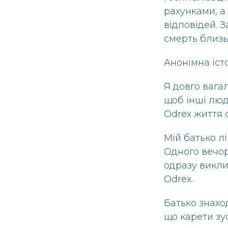
рахунками, а
відповідей. З
смерть близь
Анонімна іст
Я довго вагал
щоб інші люд
Odrex життя с
Мій батько лі
Одного вечор
одразу викли
Odrex.
Батько знахо
що карети зус