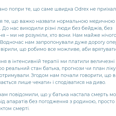
ано попри те, що саме швидка Odrex не приїхал
ся те, що важко назвати нормальною медичною
. До нас виходили різні люди без бейджів, без
я – ми не розуміли, хто вони. Нам майже нічог
Водночас нам запропонували дуже дорогу опер
 вірили, що робимо все можливе, аби врятувати
ня в інтенсивній терапії ми платили величезні 
ро реальний стан батька, прогнози чи план лік
отримували. Згодом нам почали говорити, що в
ається лише чекати» і сподіватися на диво.
нам повідомили, що у батька настала смерть моз
ід апаратів без погодження з родиною, прост
ктом смерті.