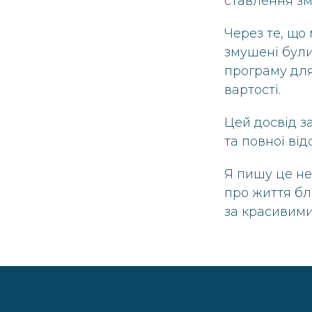
ставлення зм
Через те, що
змушені були 
програму для
вартості.
Цей досвід з
та повної ві
Я пишу це не
про життя бл
за красивим