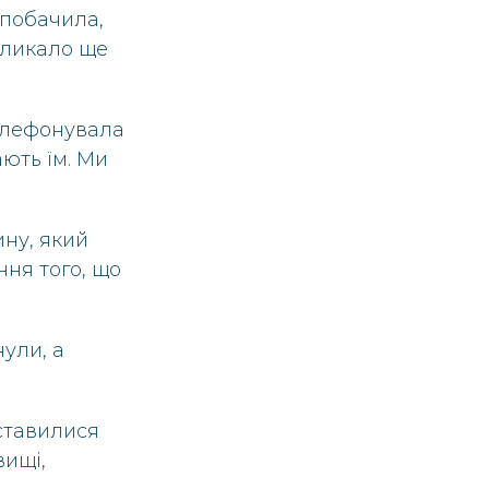
 побачила,
икликало ще
телефонувала
ають їм. Ми
ину, який
ння того, що
ули, а
 ставилися
вищі,