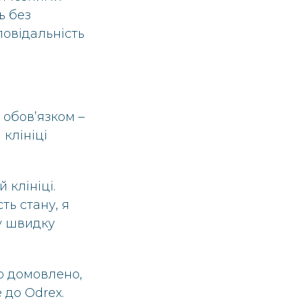
ь без
повідальність
 обов’язком –
 клініці
 клініці.
ть стану, я
у швидку
ло домовлено,
 до Odrex.