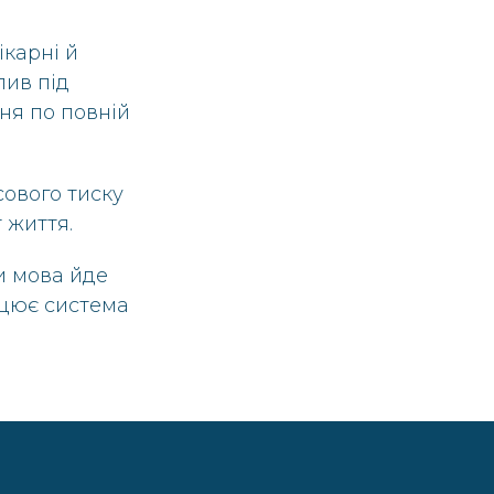
ікарні й
пив під
ння по повній
сового тиску
 життя.
и мова йде
ацює система