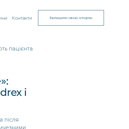
ини
Контакти
Залишити свою історію
»:
drex і
а після
еличезними