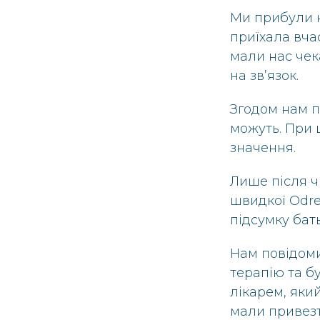
Ми прибули н
приїхала вча
мали нас чек
на зв’язок.
Згодом нам п
можуть. При 
значення.
Лише після ч
швидкої Odre
підсумку бать
Нам повідоми
терапію та бу
лікарем, який
мали привезт