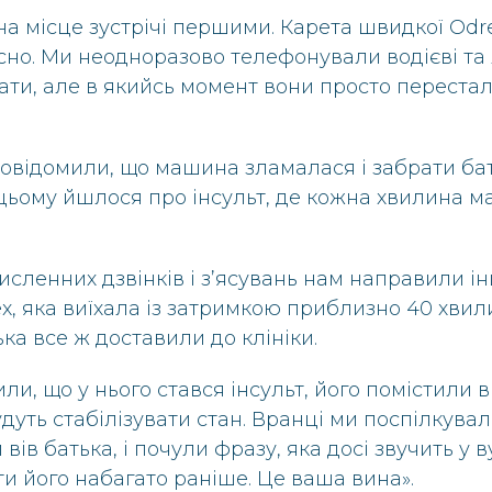
а місце зустрічі першими. Карета швидкої Odr
сно. Ми неодноразово телефонували водієві та 
ати, але в якийсь момент вони просто переста
овідомили, що машина зламалася і забрати ба
цьому йшлося про інсульт, де кожна хвилина м
исленних дзвінків і з’ясувань нам направили і
x, яка виїхала із затримкою приблизно 40 хвили
ка все ж доставили до клініки.
ли, що у нього стався інсульт, його помістили в
дуть стабілізувати стан. Вранці ми поспілкувал
 вів батька, і почули фразу, яка досі звучить у в
и його набагато раніше. Це ваша вина».