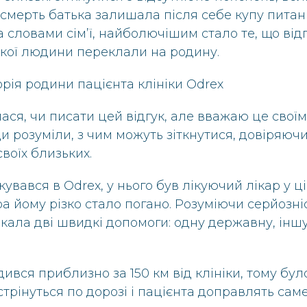
 смерть батька залишала після себе купу питан
а словами сім’ї, найболючішим стало те, що від
кої людини переклали на родину.
орія родини пацієнта клініки Odrex
ася, чи писати цей відгук, але вважаю це своїм
и розуміли, з чим можуть зіткнутися, довіряючи
воїх близьких.
кувався в Odrex, у нього був лікуючий лікар у цій
а йому різко стало погано. Розуміючи серйозніс
кала дві швидкі допомоги: одну державну, інш
дився приблизно за 150 км від клініки, тому бу
трінуться по дорозі і пацієнта доправлять саме