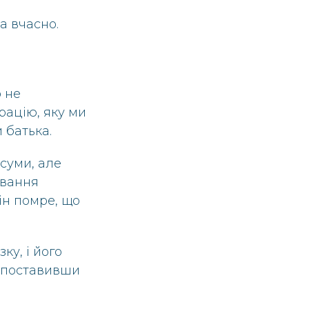
а вчасно.
о не
ацію, яку ми
 батька.
суми, але
ування
ін помре, що
ку, і його
о поставивши