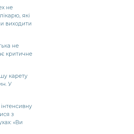
ex не
лікарю, які
ли виходити
тька не
ає критичне
ншу карету
н. У
 інтенсивну
ися з
ухах: «Ви