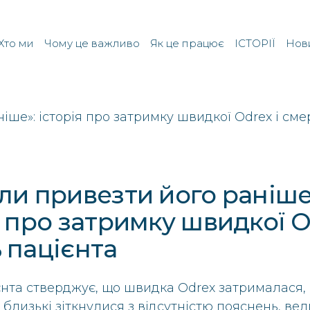
Хто ми
Чому це важливо
Як це працює
ІСТОРІЇ
Нов
ли привезти його раніше
я про затримку швидкої O
 пацієнта
нта стверджує, що швидка Odrex затрималася, 
ї близькі зіткнулися з відсутністю пояснень, в