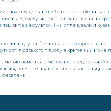
інилося.
 ми спочатку доставили батька до найближчої л
писати відмову від госпіталізації, він не потра
 пацієнтів з інсультом, і ми оплачували лікува
алишив відчуття безсилля, непрозорості, фінан
дсутності людського підходу в критичний момент
 з метою помсти, а з метою попередження. Кол
изьких, ви маєте право знати, як насправді пр
и фасадами.