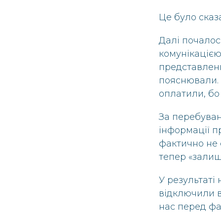
Це було сказ
Далі почало
комунікацією
представленн
пояснювали. 
оплатили, бо
За перебуван
інформації п
фактично не 
тепер «залиш
У результаті 
відключили в
нас перед фа