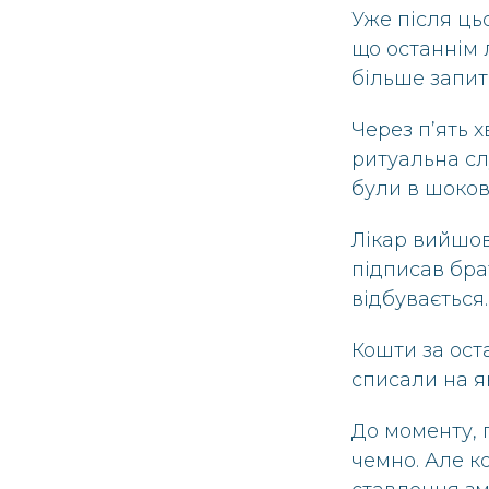
Уже після ць
що останнім 
більше запит
Через п’ять 
ритуальна сл
були в шоков
Лікар вийшов
підписав брат
відбувається.
Кошти за ост
списали на я
До моменту, 
чемно. Але к